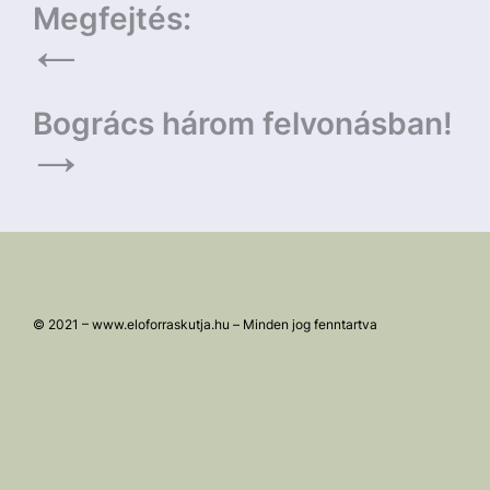
Megfejtés:
Bogrács három felvonásban!
© 2021 – www.eloforraskutja.hu – Minden jog fenntartva