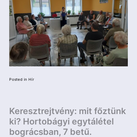
Posted in
Hír
Bejegyzés
Keresztrejtvény: mit főztünk
navigáció
ki? Hortobágyi egytálétel
bográcsban, 7 betű.