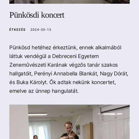
a
Pünkösdi koncert
ÉTKEZÉS
2024-05-13
Pünkösd hetéhez érkeztünk, ennek alkalmából
láttuk vendégül a Debreceni Egyetem
Zeneművészeti Karának végzős tanár szakos
hallgatóit, Perényi Annabella Blankát, Nagy Dórát,
és Buka Károlyt. Ők adtak nekünk koncertet,
emelve az ünnep hangulatát.