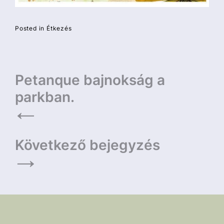
Posted in
Étkezés
Bejegyzés
Petanque bajnokság a
navigáció
parkban.
Következő bejegyzés