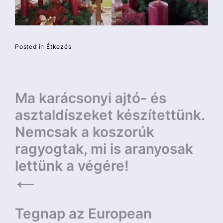
Posted in
Étkezés
Bejegyzés
Ma karácsonyi ajtó- és
navigáció
asztaldíszeket készítettünk.
Nemcsak a koszorúk
ragyogtak, mi is aranyosak
lettünk a végére!
Tegnap az European