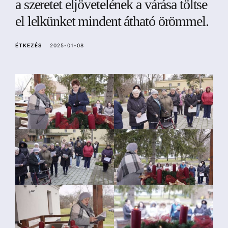
a szeretet eljövetelének a várása töltse
a
el lelkünket mindent átható örömmel.
ÉTKEZÉS
2025-01-08