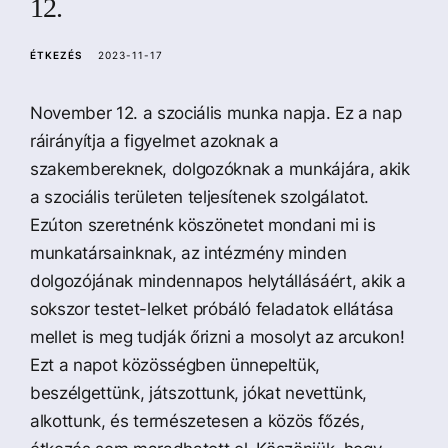
12.
a
ÉTKEZÉS
2023-11-17
November 12. a szociális munka napja. Ez a nap
ráirányítja a figyelmet azoknak a
szakembereknek, dolgozóknak a munkájára, akik
a szociális területen teljesítenek szolgálatot.
Ezúton szeretnénk köszönetet mondani mi is
munkatársainknak, az intézmény minden
dolgozójának mindennapos helytállásáért, akik a
sokszor testet-lelket próbáló feladatok ellátása
mellet is meg tudják őrizni a mosolyt az arcukon!
Ezt a napot közösségben ünnepeltük,
beszélgettünk, játszottunk, jókat nevettünk,
alkottunk, és természetesen a közös főzés,