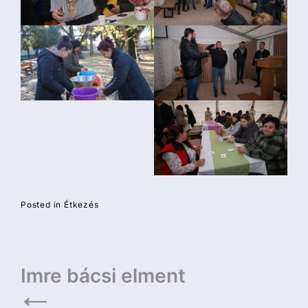
Posted in
Étkezés
Bejegyzés
Imre bácsi elment
navigáció