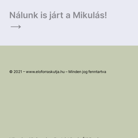
Nálunk is járt a Mikulás!
© 2021 – www.eloforraskutja.hu – Minden jog fenntartva