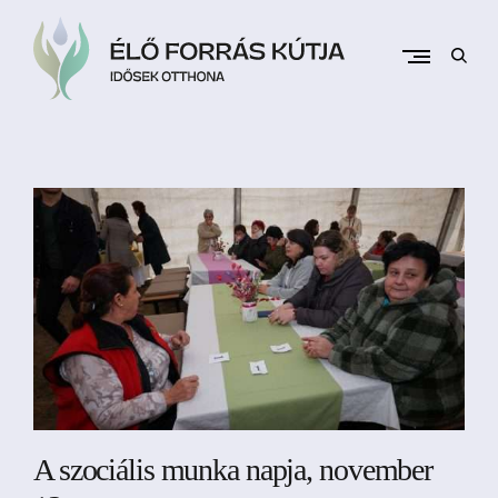
Skip
to
content
open
sear
form
Idősek Otthona
É
l
ő
F
o
r
r
á
s
K
ú
t
A szociális munka napja, november
j