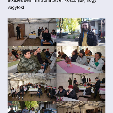
étkezés sem maradhatott el. Köszönjük, hogy
vagytok!