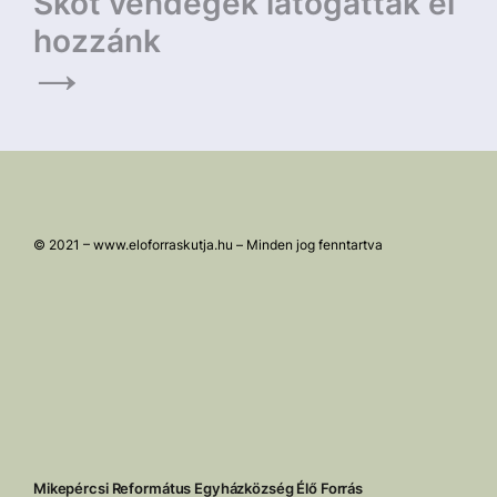
Skót vendégek látogattak el
hozzánk
© 2021 – www.eloforraskutja.hu – Minden jog fenntartva
Mikepércsi Református Egyházközség Élő Forrás