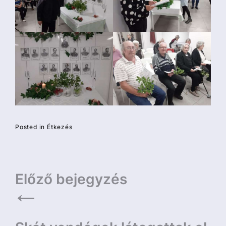
Posted in
Étkezés
Bejegyzés
Előző bejegyzés
navigáció