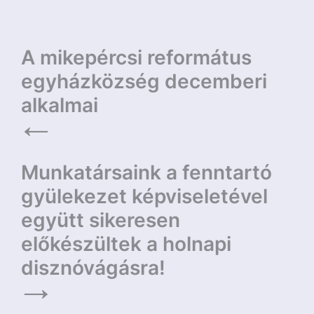
Bejegyzés
A mikepércsi református
navigáció
egyházközség decemberi
alkalmai
Munkatársaink a fenntartó
gyülekezet képviseletével
együtt sikeresen
előkészültek a holnapi
disznóvágásra!