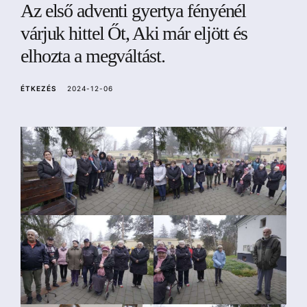
Az első adventi gyertya fényénél
a
várjuk hittel Őt, Aki már eljött és
elhozta a megváltást.
ÉTKEZÉS
2024-12-06