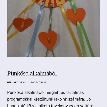
a
16-
tól
Pünkösd alkalmából
HÍR
PROGRAM
2026-05-25
Pünkösd alkalmából meghitt és tartalmas
programokkal készültünk lakóink számára. Jó
hangulatú közös alkotó tevékenységen vettünk