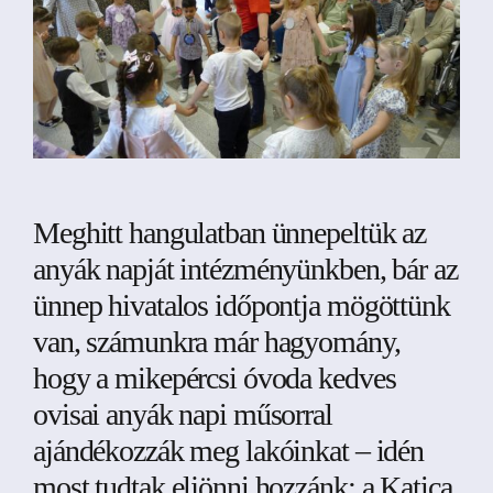
Meghitt hangulatban ünnepeltük az
anyák napját intézményünkben, bár az
ünnep hivatalos időpontja mögöttünk
van, számunkra már hagyomány,
hogy a mikepércsi óvoda kedves
ovisai anyák napi műsorral
ajándékozzák meg lakóinkat – idén
most tudtak eljönni hozzánk: a Katica