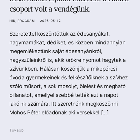
csoport volt a vendégünk.
HÍR
PROGRAM
2026-05-12
Szeretettel köszöntöttük az édesanyákat,
nagymamákat, dédiket, és közben mindannyian
megemlékeztünk saját édesanyánkról,
nagyszüleinkről is, akik örökre nyomot hagytak a
szívünkben. Hálásan köszönjük a mikepércsi
óvoda gyermekeinek és felkészítőiknek a szívhez
szóló műsort, a sok mosolyt, ölelést és megható
pillanatot, amellyel szebbé tették ezt a napot
lakóink számára. Itt szeretnénk megköszönni
Mohos Péter előadónak aki versekkel […]
Tovább