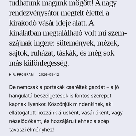
tudhatunk magunk mögött! A nagy
rendezvénysátor megtelt élettel a
kirakodó vásár ideje alatt. A
kínálatban megtalálható volt mi szem-
szájnak ingere: sütemények, mézek,
sajtok, ruházat, táskák, és még sok
más különlegesség.
HÍR
PROGRAM
2026-05-12
De nemcsak a portékák cseréltek gazdát – a jó
hangulatú beszélgetések is fontos szerepet
kapnak ilyenkor. Köszönjük mindenkinek, aki
ellátogatott hozzánk árusként, vásárlóként, vagy
nézelődőként, és hozzájárult ehhez a szép
tavaszi élményhez!