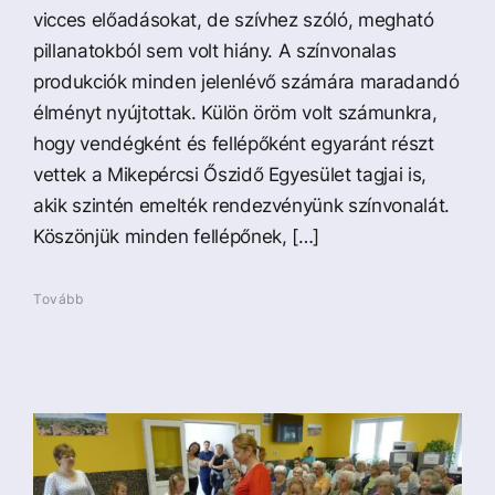
vicces előadásokat, de szívhez szóló, megható
pillanatokból sem volt hiány. A színvonalas
produkciók minden jelenlévő számára maradandó
élményt nyújtottak. Külön öröm volt számunkra,
hogy vendégként és fellépőként egyaránt részt
vettek a Mikepércsi Őszidő Egyesület tagjai is,
akik szintén emelték rendezvényünk színvonalát.
Köszönjük minden fellépőnek, […]
Tovább