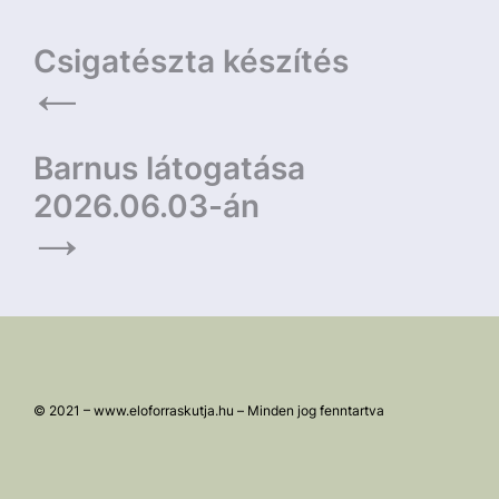
Bejegyzés
Csigatészta készítés
navigáció
Barnus látogatása
2026.06.03-án
© 2021 – www.eloforraskutja.hu – Minden jog fenntartva