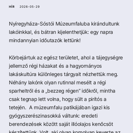
a
HÍR
2026-05-29
Nyíregyháza-Sóstói Múzeumfaluba kirándultunk
lakóinkkal, és bátran kijelenthetjük: egy napra
mindannyian időutazók lettünk!
Körbejártuk az egész területet, ahol a tájegységre
jellemző régi házakat és a hagyományos
lakáskultúra különleges tárgyait nézhettük meg.
Néhány lakónk olyan rutinnal mesélt a régi
sparheltről és a „bezzeg régen” időkről, mintha
csak tegnap lett volna, hogy sült a pirítós a
tetején. A múzeumfalu patikájában igazi kis
gyógyszerészinasokká váltunk: eredeti
berendezések között saját illóolajos kenőcsöt
készítettünk. Volt, aki olyan komolyan keverte az