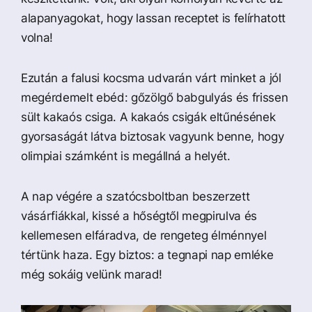
alapanyagokat, hogy lassan receptet is felírhatott
volna!
Ezután a falusi kocsma udvarán várt minket a jól
megérdemelt ebéd: gőzölgő babgulyás és frissen
sült kakaós csiga. A kakaós csigák eltűnésének
gyorsaságát látva biztosak vagyunk benne, hogy
olimpiai számként is megállná a helyét.
A nap végére a szatócsboltban beszerzett
vásárfiákkal, kissé a hőségtől megpirulva és
kellemesen elfáradva, de rengeteg élménnyel
tértünk haza. Egy biztos: a tegnapi nap emléke
még sokáig velünk marad!