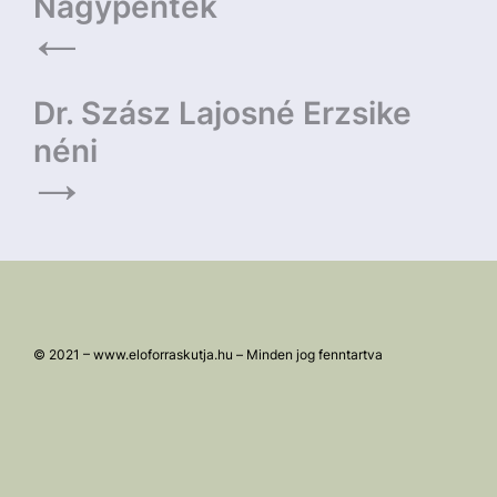
Bejegyzés
Nagypéntek
navigáció
Dr. Szász Lajosné Erzsike
néni
© 2021 – www.eloforraskutja.hu – Minden jog fenntartva