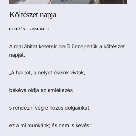
a
Költészet napja
ÉTKEZÉS
2024-04-11
A mai áhitat ketetein belül ünnepeltük a költészet
napját.
„A harcot, amelyet őseink vívtak,
békévé oldja az emlékezés
s rendezni végre közös dolgainkat,
ez a mi munkánk; és nem is kevés.”