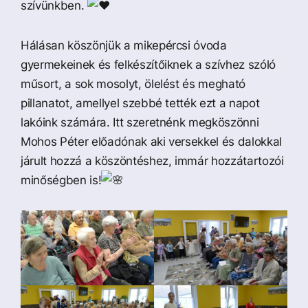
szívünkben.
Hálásan köszönjük a mikepércsi óvoda
gyermekeinek és felkészítőiknek a szívhez szóló
műsort, a sok mosolyt, ölelést és megható
pillanatot, amellyel szebbé tették ezt a napot
lakóink számára. Itt szeretnénk megköszönni
Mohos Péter előadónak aki versekkel és dalokkal
járult hozzá a köszöntéshez, immár hozzátartozói
minőségben is!