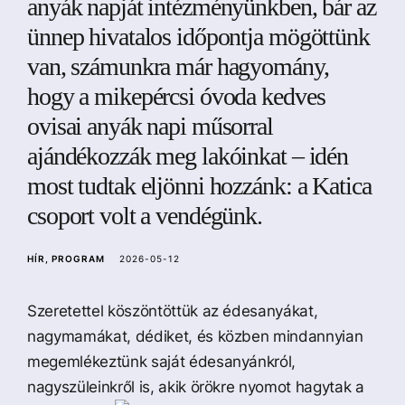
anyák napját intézményünkben, bár az
a
ünnep hivatalos időpontja mögöttünk
van, számunkra már hagyomány,
hogy a mikepércsi óvoda kedves
ovisai anyák napi műsorral
ajándékozzák meg lakóinkat – idén
most tudtak eljönni hozzánk: a Katica
csoport volt a vendégünk.
HÍR
PROGRAM
2026-05-12
Szeretettel köszöntöttük az édesanyákat,
nagymamákat, dédiket, és közben mindannyian
megemlékeztünk saját édesanyánkról,
nagyszüleinkről is, akik örökre nyomot hagytak a