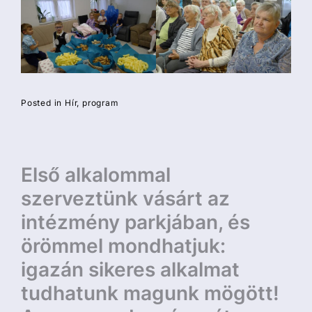
Posted in
Hír
program
Bejegyzés
Első alkalommal
navigáció
szerveztünk vásárt az
intézmény parkjában, és
örömmel mondhatjuk:
igazán sikeres alkalmat
tudhatunk magunk mögött!