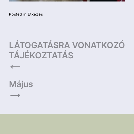
Posted in
Étkezés
Bejegyzés
LÁTOGATÁSRA VONATKOZÓ
navigáció
TÁJÉKOZTATÁS
Május