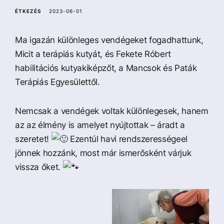
a
ÉTKEZÉS
2023-06-01
Ma igazán különleges vendégeket fogadhattunk,
Micit a terápiás kutyát, és Fekete Róbert
habilitációs kutyakiképzőt, a Mancsok és Paták
Terápiás Egyesülettől.
Nemcsak a vendégek voltak különlegesek, hanem
az az élmény is amelyet nyújtottak – áradt a
szeretet!
Ezentúl havi rendszerességeel
jönnek hozzánk, most már ismerősként várjuk
vissza őket.