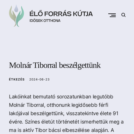
Skip
to
content
open
sear
form
Idősek Otthona
É
l
ő
F
Molnár Tiborral beszélgettünk
o
r
ÉTKEZÉS
2024-06-23
r
á
Lakóinkat bemutató sorozatunkban legutóbb
s
Molnár Tiborral, otthonunk legidősebb férfi
K
lakójával beszélgettünk, visszatekintve élete 91
ú
t
évére. Színes életút történetét ismerhettük meg a
j
ma is aktív Tibor bácsi elbeszélése alapján. A