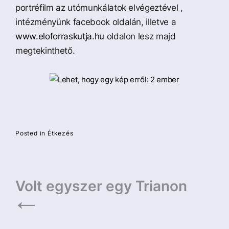
a
portréfilm az utómunkálatok elvégeztével ,
intézményünk facebook oldalán, illetve a
www.eloforraskutja.hu
oldalon lesz majd
megtekinthető.
Posted in
Étkezés
Bejegyzés
Volt egyszer egy Trianon
navigáció