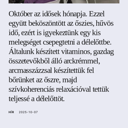
a
Október az idősek hónapja. Ezzel
együtt beköszöntött az őszies, hűvös
idő, ezért is igyekeztünk egy kis
melegséget csepegtetni a délelőttbe.
Általunk készített vitaminos, gazdag
összetevőkből álló arckrémmel,
arcmasszázzsal készítettük fel
bőrünket az őszre, majd
szívkoherenciás relaxációval tettük
teljessé a délelőttöt.
HÍR
2025-10-07