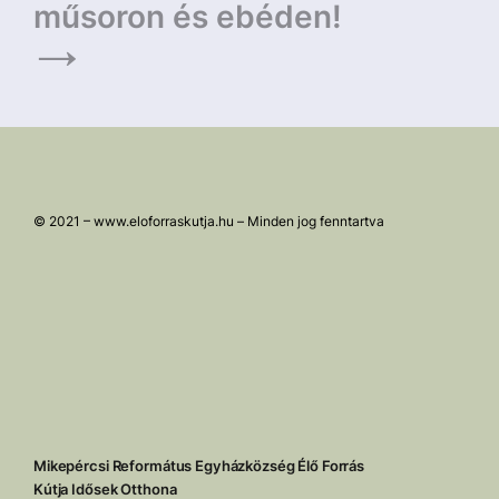
műsoron és ebéden!
© 2021 – www.eloforraskutja.hu – Minden jog fenntartva
Mikepércsi Református Egyházközség Élő Forrás
Kútja Idősek Otthona