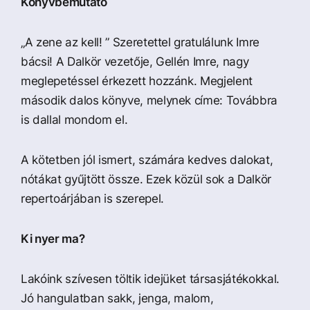
Könyvbemutató
„A zene az kell! ” Szeretettel gratulálunk Imre
bácsi! A Dalkör vezetője, Gellén Imre, nagy
meglepetéssel érkezett hozzánk. Megjelent
második dalos könyve, melynek címe: Továbbra
is dallal mondom el.
A kötetben jól ismert, számára kedves dalokat,
nótákat gyűjtött össze. Ezek közül sok a Dalkör
repertoárjában is szerepel.
Ki nyer ma?
Lakóink szívesen töltik idejüket társasjátékokkal.
Jó hangulatban sakk, jenga, malom,