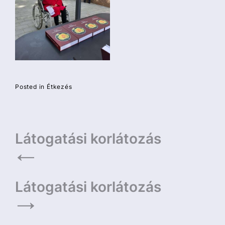
Posted in
Étkezés
Bejegyzés
Látogatási korlátozás
navigáció
Látogatási korlátozás