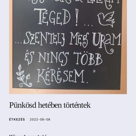
a
Pünkösd hetében történtek
ÉTKEZÉS
2022-06-08