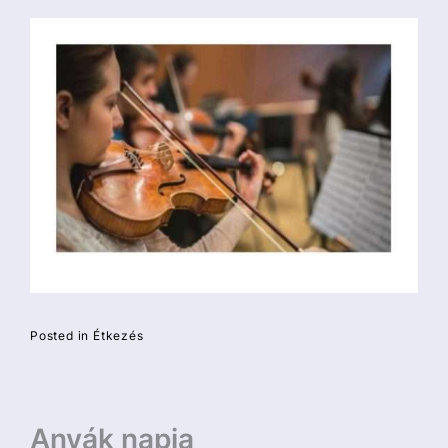
Posted in
Étkezés
Bejegyzés
Anyák napja