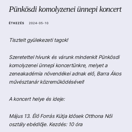
a
Pünkösdi komolyzenei ünnepi koncert
ÉTKEZÉS
2024-05-10
Tisztelt gyülekezeti tagok!
Szeretettel hívunk és várunk mindenkit Pünkösdi
komolyzenei ünnepi koncertünkre, melyet a
zeneakadémia növendékei adnak elő, Barra Ákos
művésztanár közreműködésével!
A koncert helye és ideje:
Május 13. Élő Forrás Kútja Idősek Otthona Női
osztály ebédlője. Kezdés: 10 óra