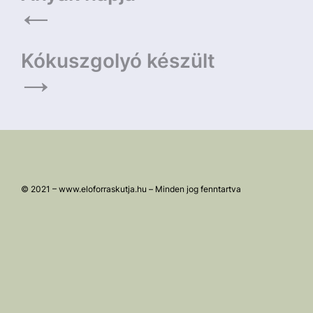
navigáció
Kókuszgolyó készült
© 2021 – www.eloforraskutja.hu – Minden jog fenntartva