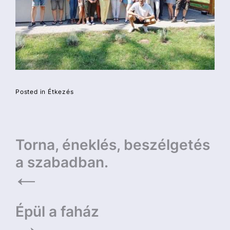
Posted in
Étkezés
Bejegyzés
Torna, éneklés, beszélgetés
navigáció
a szabadban.
Épül a faház