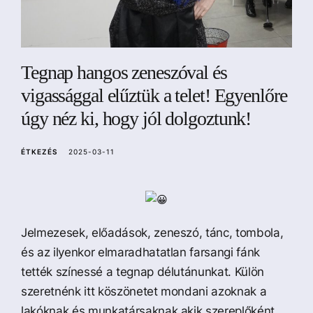
a
Tegnap hangos zeneszóval és
vigassággal elűztük a telet! Egyenlőre
úgy néz ki, hogy jól dolgoztunk!
ÉTKEZÉS
2025-03-11
Jelmezesek, előadások, zeneszó, tánc, tombola,
és az ilyenkor elmaradhatatlan farsangi fánk
tették színessé a tegnap délutánunkat. Külön
szeretnénk itt köszönetet mondani azoknak a
lakóknak és munkatársaknak akik szereplőként