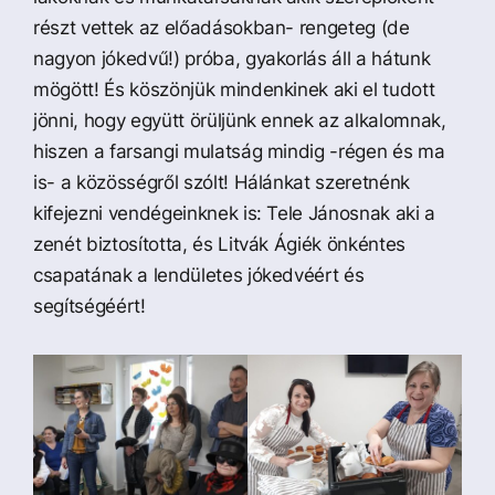
részt vettek az előadásokban- rengeteg (de
nagyon jókedvű!) próba, gyakorlás áll a hátunk
mögött! És köszönjük mindenkinek aki el tudott
jönni, hogy
együtt örüljünk ennek az alkalomnak,
hiszen a farsangi mulatság mindig -régen és ma
is- a közösségről szólt! Hálánkat szeretnénk
kifejezni vendégeinknek is: Tele Jánosnak aki a
zenét biztosította, és Litvák Ágiék önkéntes
csapatának a lendületes jókedvéért és
segítségéért!