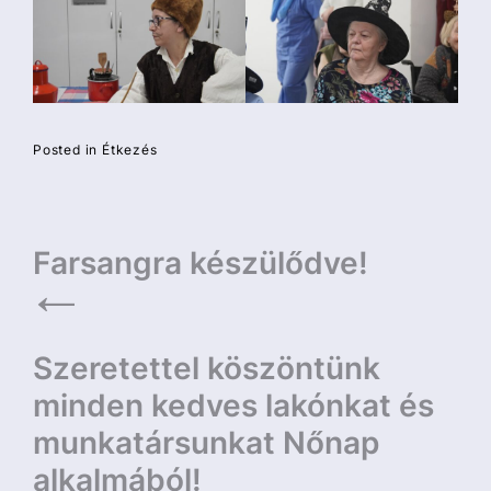
Posted in
Étkezés
Bejegyzés
Farsangra készülődve!
navigáció
Szeretettel köszöntünk
minden kedves lakónkat és
munkatársunkat Nőnap
alkalmából!