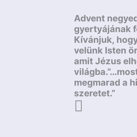
Bejegyzés
navigáció
Advent negyed
gyertyájának 
Kívánjuk, hog
velünk Isten ö
amit Jézus elh
világba.”…most
megmarad a hit
szeretet.”