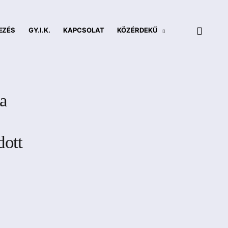
open
EZÉS
GY.I.K.
KAPCSOLAT
KÖZÉRDEKŰ
toggle
child
search
menu
form
a
dott