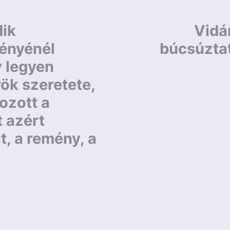
ik
Vidá
fényénél
búcsúzta
y legyen
rök szeretete,
ozott a
 azért
, a remény, a