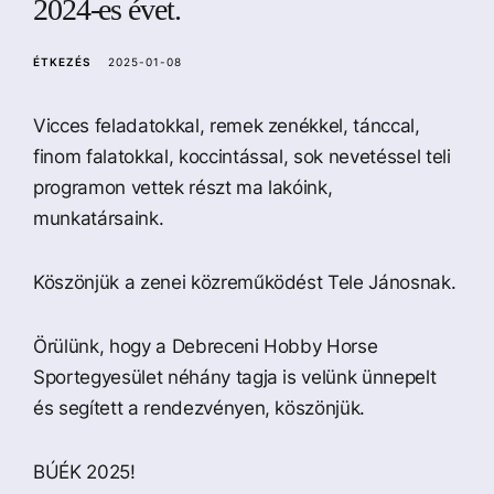
2024-es évet.
a
ÉTKEZÉS
2025-01-08
Vicces feladatokkal, remek zenékkel, tánccal,
finom falatokkal, koccintással, sok nevetéssel teli
programon vettek részt ma lakóink,
munkatársaink.
Köszönjük a zenei közreműködést Tele Jánosnak.
Örülünk, hogy a Debreceni Hobby Horse
Sportegyesület néhány tagja is velünk ünnepelt
és segített a rendezvényen, köszönjük.
BÚÉK 2025!