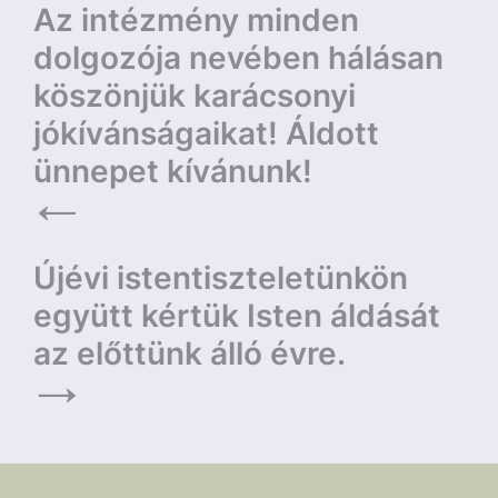
Bejegyzés
Az intézmény minden
navigáció
dolgozója nevében hálásan
köszönjük karácsonyi
jókívánságaikat! Áldott
ünnepet kívánunk!
Újévi istentiszteletünkön
együtt kértük Isten áldását
az előttünk álló évre.