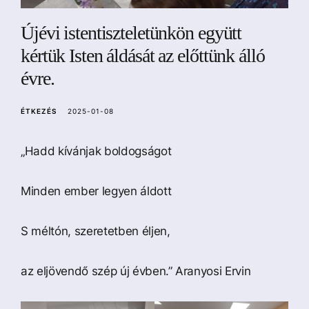
a
Újévi istentiszteletünkön együtt
kértük Isten áldását az előttünk álló
évre.
ÉTKEZÉS
2025-01-08
„Hadd kívánjak boldogságot
Minden ember legyen áldott
S méltón, szeretetben éljen,
az eljövendő szép új évben.” Aranyosi Ervin