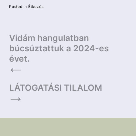
Posted in
Étkezés
Bejegyzés
Vidám hangulatban
navigáció
búcsúztattuk a 2024-es
évet.
LÁTOGATÁSI TILALOM